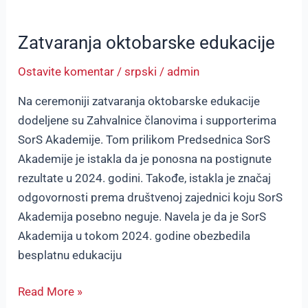
Zatvaranja
oktobarske
Zatvaranja oktobarske edukacije
edukacije
Ostavite komentar
/
srpski
/
admin
Na ceremoniji zatvaranja oktobarske edukacije
dodeljene su Zahvalnice članovima i supporterima
SorS Akademije. Tom prilikom Predsednica SorS
Akademije je istakla da je ponosna na postignute
rezultate u 2024. godini. Takođe, istakla je značaj
odgovornosti prema društvenoj zajednici koju SorS
Akademija posebno neguje. Navela je da je SorS
Akademija u tokom 2024. godine obezbedila
besplatnu edukaciju
Read More »