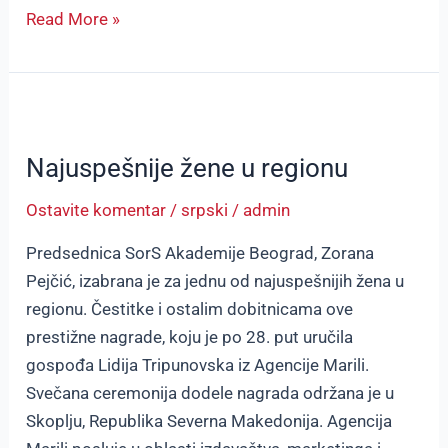
Read More »
Najuspešnije
žene
Najuspešnije žene u regionu
u
regionu
Ostavite komentar
/
srpski
/
admin
Predsednica SorS Akademije Beograd, Zorana
Pejčić, izabrana je za jednu od najuspešnijih žena u
regionu. Čestitke i ostalim dobitnicama ove
prestižne nagrade, koju je po 28. put uručila
gospođa Lidija Tripunovska iz Agencije Marili.
Svečana ceremonija dodele nagrada održana je u
Skoplju, Republika Severna Makedonija. Agencija