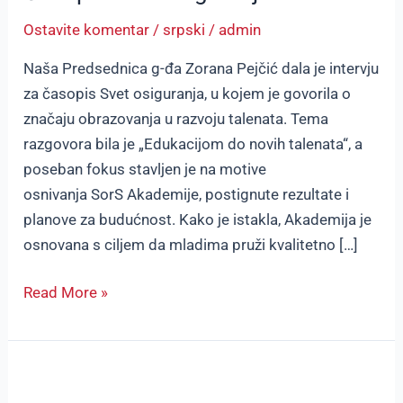
Ostavite komentar
/
srpski
/
admin
Naša Predsednica g-đa Zorana Pejčić dala je intervju
za časopis Svet osiguranja, u kojem je govorila o
značaju obrazovanja u razvoju talenata. Tema
razgovora bila je „Edukacijom do novih talenata“, a
poseban fokus stavljen je na motive
osnivanja SorS Akademije, postignute rezultate i
planove za budućnost. Kako je istakla, Akademija je
osnovana s ciljem da mladima pruži kvalitetno […]
Read More »
AXCO
2024