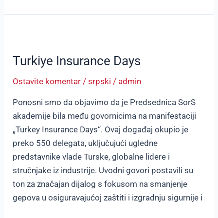
Turkiye
Insurance
Turkiye Insurance Days
Days
Ostavite komentar
/
srpski
/
admin
Ponosni smo da objavimo da je Predsednica SorS
akademije bila među govornicima na manifestaciji
„Turkey Insurance Days“. Ovaj događaj okupio je
preko 550 delegata, uključujući ugledne
predstavnike vlade Turske, globalne lidere i
stručnjake iz industrije. Uvodni govori postavili su
ton za značajan dijalog s fokusom na smanjenje
gepova u osiguravajućoj zaštiti i izgradnju sigurnije i