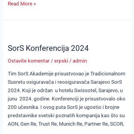
Read More »
SorS
Konferencija
SorS Konferencija 2024
2024
Ostavite komentar
/
srpski
/
admin
Tim SorS Akademije prisustvovao je Tradicionalnom
Susretu osiguravača i reosiguravača Sarajevo SorS
2024. Koji je održan u hotelu Swissotel, Sarajevo, u
junu 2024. godine. Konferenciji je prisustvovalo oko
200 učesnika. I ovog puta SorS je ugostio i brojne
predstavnike svetski poznatih kompanija kao što su
AON, Gen Re, Trust Re, Munich Re, Partner Re, SCOR,