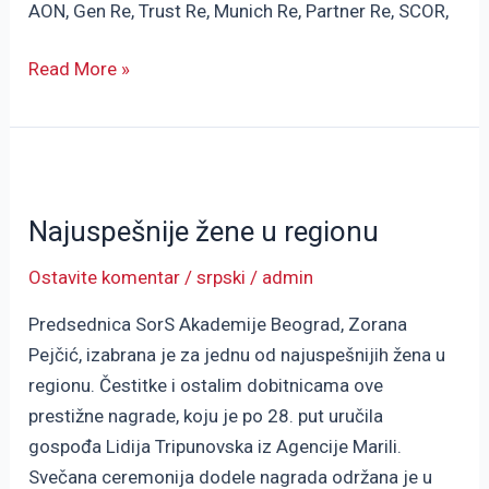
AON, Gen Re, Trust Re, Munich Re, Partner Re, SCOR,
Read More »
Najuspešnije
žene
Najuspešnije žene u regionu
u
regionu
Ostavite komentar
/
srpski
/
admin
Predsednica SorS Akademije Beograd, Zorana
Pejčić, izabrana je za jednu od najuspešnijih žena u
regionu. Čestitke i ostalim dobitnicama ove
prestižne nagrade, koju je po 28. put uručila
gospođa Lidija Tripunovska iz Agencije Marili.
Svečana ceremonija dodele nagrada održana je u