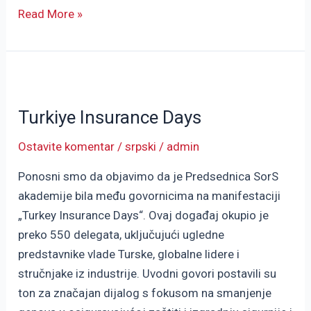
Read More »
Turkiye
Insurance
Turkiye Insurance Days
Days
Ostavite komentar
/
srpski
/
admin
Ponosni smo da objavimo da je Predsednica SorS
akademije bila među govornicima na manifestaciji
„Turkey Insurance Days“. Ovaj događaj okupio je
preko 550 delegata, uključujući ugledne
predstavnike vlade Turske, globalne lidere i
stručnjake iz industrije. Uvodni govori postavili su
ton za značajan dijalog s fokusom na smanjenje