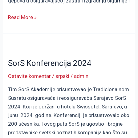
gepova u osiguravajućoj zaštiti i izgradnju sigurnije i
Read More »
SorS
Konferencija
SorS Konferencija 2024
2024
Ostavite komentar
/
srpski
/
admin
Tim SorS Akademije prisustvovao je Tradicionalnom
Susretu osiguravača i reosiguravača Sarajevo SorS
2024. Koji je održan u hotelu Swissotel, Sarajevo, u
junu 2024. godine. Konferenciji je prisustvovalo oko
200 učesnika. I ovog puta SorS je ugostio i brojne
predstavnike svetski poznatih kompanija kao što su