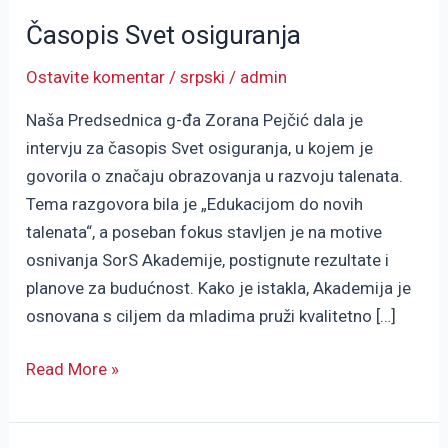
Svet
Časopis Svet osiguranja
osiguranja
Ostavite komentar
/
srpski
/
admin
Naša Predsednica g-đa Zorana Pejčić dala je
intervju za časopis Svet osiguranja, u kojem je
govorila o značaju obrazovanja u razvoju talenata.
Tema razgovora bila je „Edukacijom do novih
talenata“, a poseban fokus stavljen je na motive
osnivanja SorS Akademije, postignute rezultate i
planove za budućnost. Kako je istakla, Akademija je
osnovana s ciljem da mladima pruži kvalitetno […]
Read More »