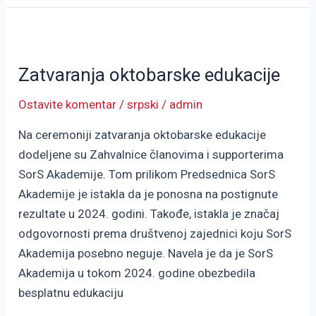
Zatvaranja
oktobarske
Zatvaranja oktobarske edukacije
edukacije
Ostavite komentar
/
srpski
/
admin
Na ceremoniji zatvaranja oktobarske edukacije
dodeljene su Zahvalnice članovima i supporterima
SorS Akademije. Tom prilikom Predsednica SorS
Akademije je istakla da je ponosna na postignute
rezultate u 2024. godini. Takođe, istakla je značaj
odgovornosti prema društvenoj zajednici koju SorS
Akademija posebno neguje. Navela je da je SorS
Akademija u tokom 2024. godine obezbedila
besplatnu edukaciju