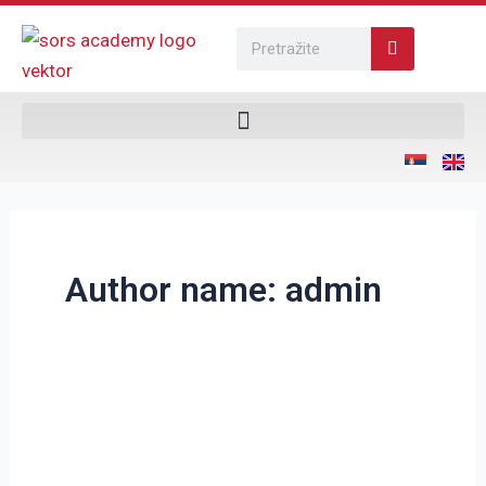
Pređi
Pretraga
na
sadržaj
Author name: admin
Časopis