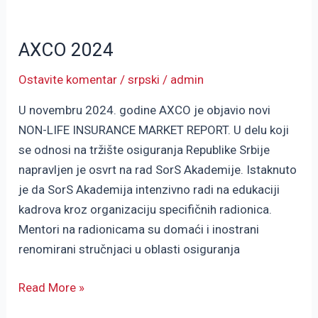
AXCO
2024
AXCO 2024
Ostavite komentar
/
srpski
/
admin
U novembru 2024. godine AXCO je objavio novi
NON-LIFE INSURANCE MARKET REPORT. U delu koji
se odnosi na tržište osiguranja Republike Srbije
napravljen je osvrt na rad SorS Akademije. Istaknuto
je da SorS Akademija intenzivno radi na edukaciji
kadrova kroz organizaciju specifičnih radionica.
Mentori na radionicama su domaći i inostrani
renomirani stručnjaci u oblasti osiguranja
Read More »